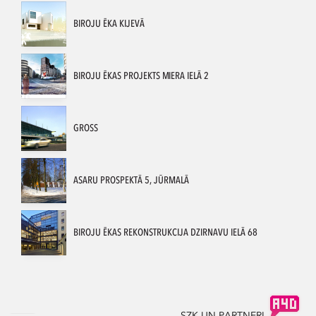
BIROJU ĒKA KIJEVĀ
BIROJU ĒKAS PROJEKTS MIERA IELĀ 2
GROSS
​ASARU PROSPEKTĀ 5, JŪRMALĀ
BIROJU ĒKAS REKONSTRUKCIJA DZIRNAVU IELĀ 68
SZK UN PARTNERI