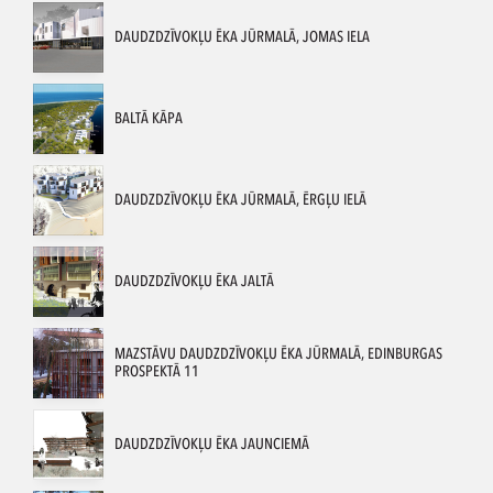
DAUDZDZĪVOKĻU ĒKA JŪRMALĀ, JOMAS IELA
BALTĀ KĀPA
DAUDZDZĪVOKĻU ĒKA JŪRMALĀ, ĒRGĻU IELĀ
DAUDZDZĪVOKĻU ĒKA JALTĀ
MAZSTĀVU DAUDZDZĪVOKĻU ĒKA JŪRMALĀ, EDINBURGAS
PROSPEKTĀ 11
DAUDZDZĪVOKĻU ĒKA JAUNCIEMĀ