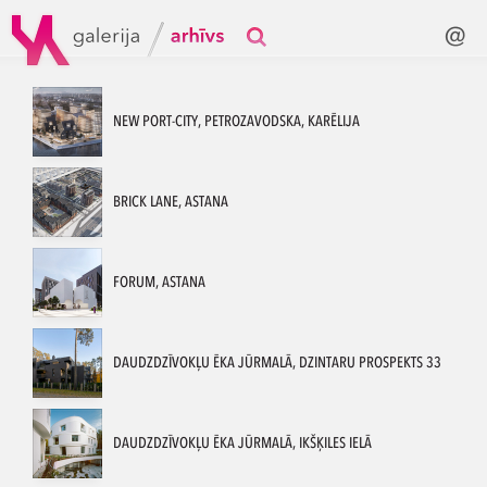
NEW PORT-CITY, PETROZAVODSKA, KARĒLIJA
BRICK LANE, ASTANA
FORUM, ASTANA
DAUDZDZĪVOKĻU ĒKA JŪRMALĀ, DZINTARU PROSPEKTS 33
DAUDZDZĪVOKĻU ĒKA JŪRMALĀ, IKŠĶILES IELĀ