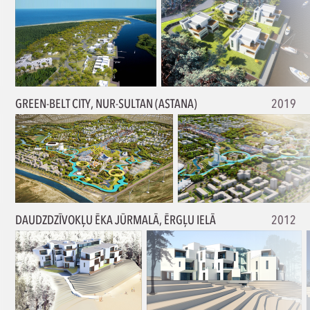
GREEN-BELT CITY, NUR-SULTAN (ASTANA)
2019
DAUDZDZĪVOKĻU ĒKA JŪRMALĀ, ĒRGĻU IELĀ
2012