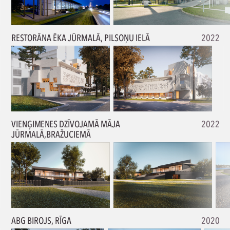
RESTORĀNA ĒKA JŪRMALĀ, PILSOŅU IELĀ
2022
VIENĢIMENES DZĪVOJAMĀ MĀJA
2022
JŪRMALĀ,BRAŽUCIEMĀ
ABG BIROJS, RĪGA
2020