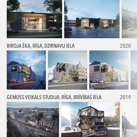
BIROJA ĒKA, RĪGA, DZIRNAVU IELA
2020
GEMOSS VEIKALS-STUDIJA, RĪGA, BRĪVĪBAS IELA
2019