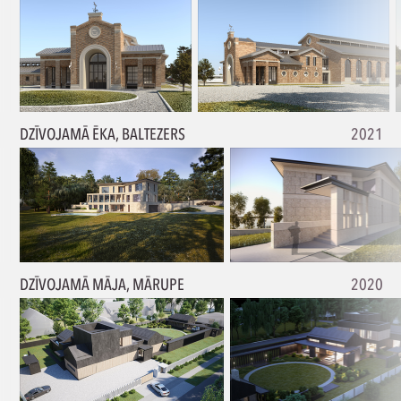
DZĪVOJAMĀ ĒKA, BALTEZERS
2021
DZĪVOJAMĀ MĀJA, MĀRUPE
2020