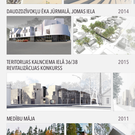
DAUDZDZĪVOKĻU ĒKA JŪRMALĀ, JOMAS IELA
2014
TERITORIJAS KALNCIEMA IELĀ 36/38
2015
REVITALIZĀCIJAS KONKURSS
MEDĪBU MĀJA
2011