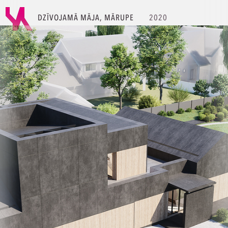
DZĪVOJAMĀ MĀJA, MĀRUPE
2020