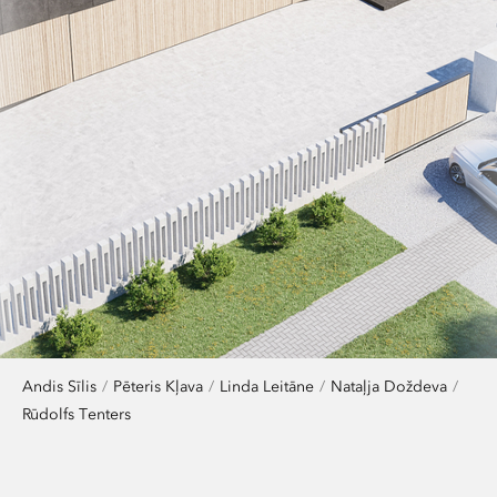
Andis Sīlis
Pēteris Kļava
Linda Leitāne
Nataļja Doždeva
Rūdolfs Tenters